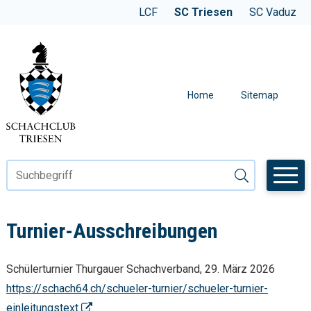
Navigieren im SC Triesen
SCHNELLNAVIGATION
WEBSITE WECHSELN
LCF
SC Triesen
SC Vaduz
METANAVIGAT
Home
Sitemap
Suchbegriff
Suche starten
Turnier-Ausschreibungen
Schülerturnier Thurgauer Schachverband, 29. März 2026
https://schach64.ch/schueler-turnier/schueler-turnier-
einleitungstext